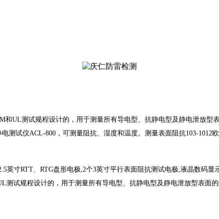
CC、ASTM和UL测试规程设计的，用于测量所有导电型、抗静电型及静电
测试仪ACL-800，可测量阻抗、湿度和温度。测量表面阻抗103-1012欧姆/
2.5英寸RTT、RTG盘形电极,2个3英寸平行表面阻抗测试电极,液晶数
C、ASTM和UL测试规程设计的，用于测量所有导电型、抗静电型及静电泄放