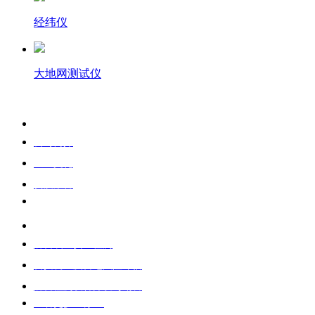
经纬仪
大地网测试仪
关于我们
公司简介
企业文化
资质荣誉
业务范围
防雷装置安全检测
雷灾调查及雷电风险评估
防雷检测设备开发与销售
查看更多业务>>