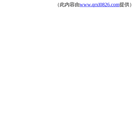
（此内容由
www.qrxl0826.com
提供）