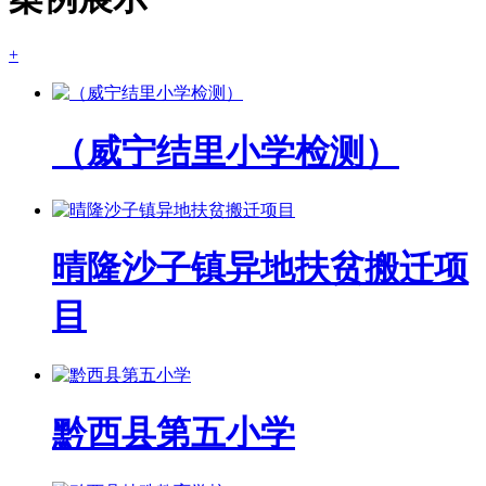
+
（威宁结里小学检测）
晴隆沙子镇异地扶贫搬迁项
目
黔西县第五小学