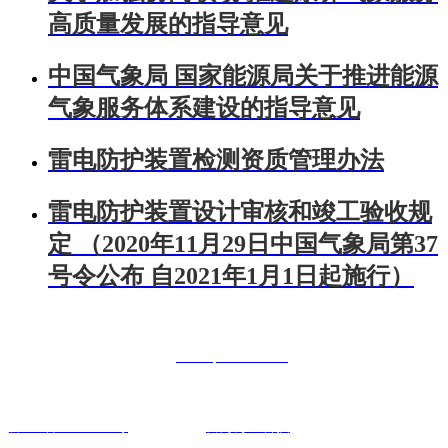
高质量发展的指导意见
中国气象局 国家能源局关于推进能源
气象服务体系建设的指导意见
雷电防护装置检测资质管理办法
雷电防护装置设计审核和竣工验收规
定 （2020年11月29日中国气象局第37
号令公布 自2021年1月1日起施行）
联系人：曾经理 手机：18984326322
电话：400-0851-886 网址：
www.qrxl0826.com
联系地址：贵阳市南明区花果园财富广场6号7楼22号
黔IPC备18002013号
技术支持：
富海万企科技