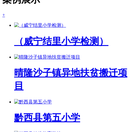
+
（威宁结里小学检测）
晴隆沙子镇异地扶贫搬迁项
目
黔西县第五小学