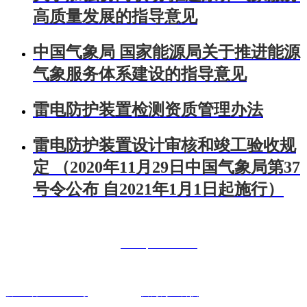
高质量发展的指导意见
中国气象局 国家能源局关于推进能源
气象服务体系建设的指导意见
雷电防护装置检测资质管理办法
雷电防护装置设计审核和竣工验收规
定 （2020年11月29日中国气象局第37
号令公布 自2021年1月1日起施行）
联系人：曾经理 手机：18984326322
电话：400-0851-886 网址：
www.qrxl0826.com
联系地址：贵阳市南明区花果园财富广场6号7楼22号
黔IPC备18002013号
技术支持：
富海万企科技