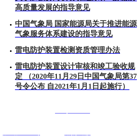
高质量发展的指导意见
中国气象局 国家能源局关于推进能源
气象服务体系建设的指导意见
雷电防护装置检测资质管理办法
雷电防护装置设计审核和竣工验收规
定 （2020年11月29日中国气象局第37
号令公布 自2021年1月1日起施行）
联系人：曾经理 手机：18984326322
电话：400-0851-886 网址：
www.qrxl0826.com
联系地址：贵阳市南明区花果园财富广场6号7楼22号
黔IPC备18002013号
技术支持：
富海万企科技