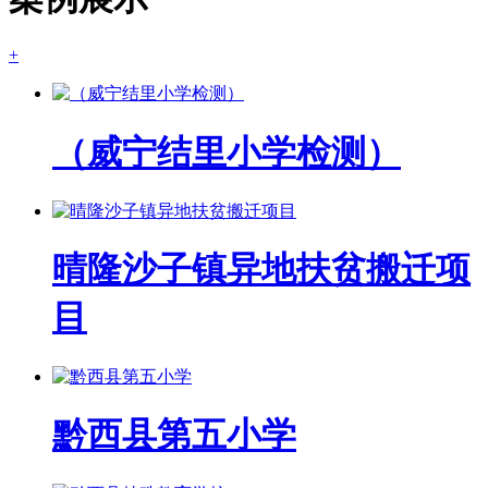
+
（威宁结里小学检测）
晴隆沙子镇异地扶贫搬迁项
目
黔西县第五小学