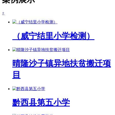
+
（威宁结里小学检测）
晴隆沙子镇异地扶贫搬迁项
目
黔西县第五小学