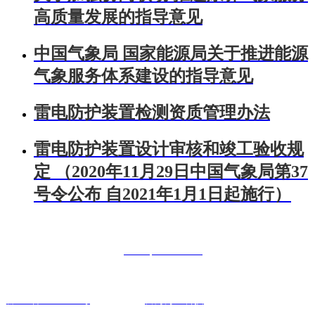
高质量发展的指导意见
中国气象局 国家能源局关于推进能源
气象服务体系建设的指导意见
雷电防护装置检测资质管理办法
雷电防护装置设计审核和竣工验收规
定 （2020年11月29日中国气象局第37
号令公布 自2021年1月1日起施行）
联系人：曾经理 手机：18984326322
电话：400-0851-886 网址：
www.qrxl0826.com
联系地址：贵阳市南明区花果园财富广场6号7楼22号
黔IPC备18002013号
技术支持：
富海万企科技