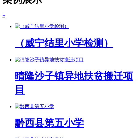
+
（威宁结里小学检测）
晴隆沙子镇异地扶贫搬迁项
目
黔西县第五小学