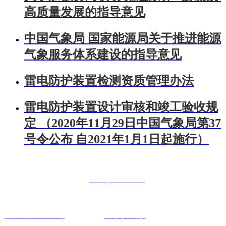
高质量发展的指导意见
中国气象局 国家能源局关于推进能源
气象服务体系建设的指导意见
雷电防护装置检测资质管理办法
雷电防护装置设计审核和竣工验收规
定 （2020年11月29日中国气象局第37
号令公布 自2021年1月1日起施行）
联系人：曾经理 手机：18984326322
电话：400-0851-886 网址：
www.qrxl0826.com
联系地址：贵阳市南明区花果园财富广场6号7楼22号
黔IPC备18002013号
技术支持：
富海万企科技