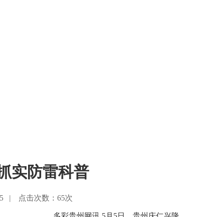
合抓实防雷科普
9:45 | 点击次数：65次
多彩贵州网讯 5月5日，贵州庆仁兴隆