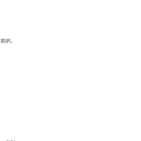
排靠前的。